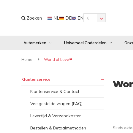
Zoeken
NL
DE
EN
€
Automerken
Universeel Onderdelen
Onze
Home
World of Love❤
Klantenservice
Wor
Klantenservice & Contact
Veelgestelde vragen (FAQ)
Levertijd & Verzendkosten
Bestellen & Betaalmethoden
Sinds
okto