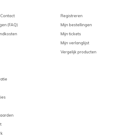
 Contact
Registreren
gen (FAQ)
Mijn bestellingen
endkosten
Mijn tickets
Mijn verlanglijst
Vergelijk producten
atie
ties
aarden
t
rk