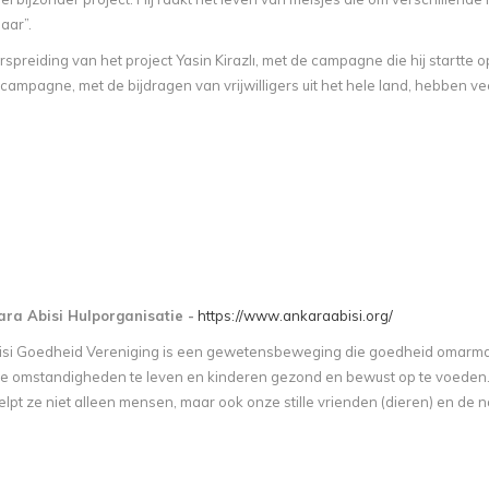
aar”.
rspreiding van het project Yasin Kirazlı, met de campagne die hij startte op
campagne, met de bijdragen van vrijwilligers uit het hele land, hebben vee
ra Abisi Hulporganisatie -
https://www.ankaraabisi.org/
si Goedheid Vereniging is een gewetensbeweging die goedheid omarmde 
jke omstandigheden te leven en kinderen gezond en bewust op te voeden. 
elpt ze niet alleen mensen, maar ook onze stille vrienden (dieren) en de n