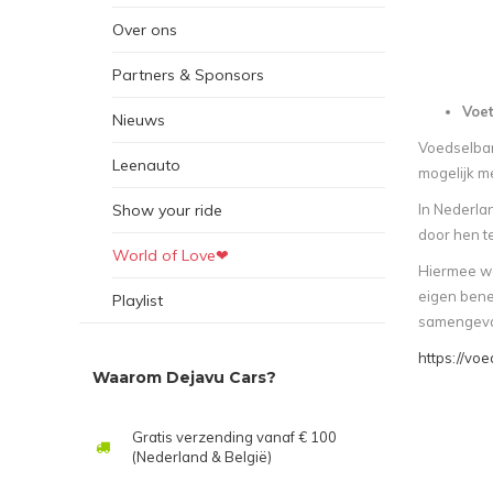
Over ons
Partners & Sponsors
Voe
Nieuws
Voedselbank
Leenauto
mogelijk m
Show your ride
In Nederla
door hen te
World of Love❤
Hiermee wo
eigen bene
Playlist
samengevat 
https://vo
Waarom Dejavu Cars?
Gratis verzending vanaf € 100
(Nederland & België)