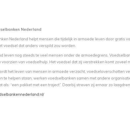
tselbanken Nederland
en Nederland helpt mensen die tijdelijk in armoede leven door gratis voed
et voedsel dat anders verspild zou worden.
nd leven nog steeds te veel mensen onder de armoedegrens. Voedselbanke
 voorzien van voedselhulp. Het voedsel dat zij verstrekken komt zoveel mo
rdt het leven van mensen in armoede verzacht, voedseloverschotten ver
n te helpen staan, werken voedselbanken samen met andere organisaties en
als: “een pakket met een traject”. Daarbij streven zij ernaar zo laagdremp
edselbankennederland.nl/