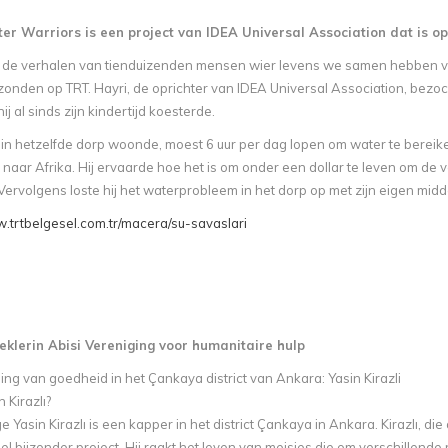
er Warriors is een project van IDEA Universal Association dat is op
 de verhalen van tienduizenden mensen wier levens we samen hebben ve
onden op TRT. Hayri, de oprichter van IDEA Universal Association, bezoch
ij al sinds zijn kindertijd koesterde.
 in hetzelfde dorp woonde, moest 6 uur per dag lopen om water te bereike
s naar Afrika. Hij ervaarde hoe het is om onder een dollar te leven om d
Vervolgens loste hij het waterprobleem in het dorp op met zijn eigen mid
w.trtbelgesel.com.tr/macera/su-savaslari
klerin Abisi Vereniging voor humanitaire hulp
ng van goedheid in het Çankaya district van Ankara: Yasin Kirazli
 Kirazlı?
e Yasin Kirazlı is een kapper in het district Çankaya in Ankara. Kirazlı, d
el bijzonder project. Hij raakt het leven van meisjes die om verschillen