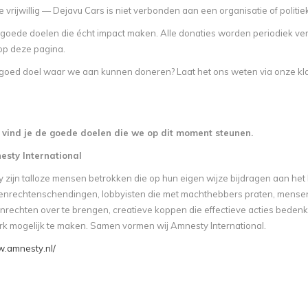
 vrijwillig — Dejavu Cars is niet verbonden aan een organisatie of politi
goede doelen die écht impact maken. Alle donaties worden periodiek ver
op deze pagina.
n goed doel waar we aan kunnen doneren? Laat het ons weten via onze kl
 vind je de goede doelen die we op dit moment steunen.
sty International
y zijn talloze mensen betrokken die op hun eigen wijze bijdragen aan het
nrechtenschendingen, lobbyisten die met machthebbers praten, mensen
rechten over te brengen, creatieve koppen die effectieve acties beden
k mogelijk te maken. Samen vormen wij Amnesty International.
w.amnesty.nl/