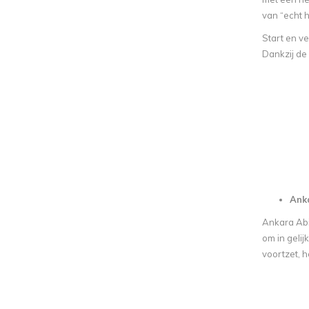
van “echt h
Start en ve
Dankzij de 
Anka
Ankara Abi
om in geli
voortzet, h