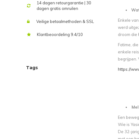
14 dagen retourgarantie | 30
dagen gratis omruilen
Wat
Enkele van
Veilige betaalmethoden & SSL
werd uitgez
Klantbeoordeling 9.4/10
droom die h
Fatime, die
enkele rei
begrijpen. 
Tags
https://ww
Mele
Een bewegi
Wie is Yasin
De 32-jarig
met een he