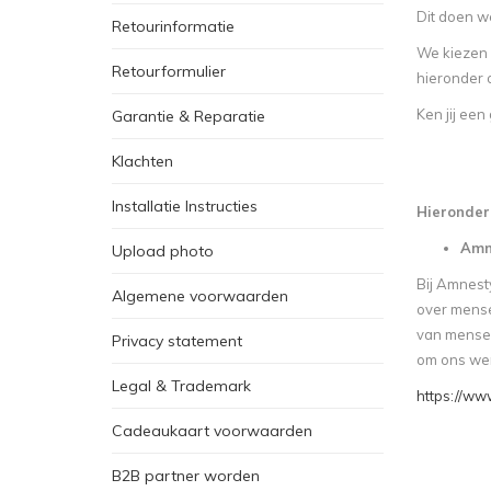
Dit doen we
Retourinformatie
We kiezen 
Retourformulier
hieronder 
Ken jij ee
Garantie & Reparatie
Klachten
Installatie Instructies
Hieronder
Amne
Upload photo
Bij Amnest
Algemene voorwaarden
over mense
van mensen
Privacy statement
om ons wer
Legal & Trademark
https://ww
Cadeaukaart voorwaarden
B2B partner worden