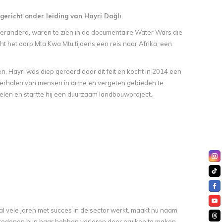
gericht onder leiding van Hayri Dağlı.
randerd, waren te zien in de documentaire Water Wars die
t het dorp Mta Kwa Mtu tijdens een reis naar Afrika, een
n. Hayri was diep geroerd door dit feit en kocht in 2014 een
e verhalen van mensen in arme en vergeten gebieden te
delen en startte hij een duurzaam landbouwproject.
ie al vele jaren met succes in de sector werkt, maakt nu naam
de redenen hun haar hebben verloren door pruiken te maken