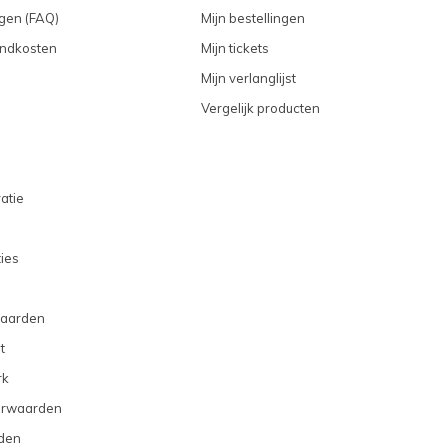
gen (FAQ)
Mijn bestellingen
endkosten
Mijn tickets
Mijn verlanglijst
Vergelijk producten
atie
ties
aarden
t
rk
orwaarden
den