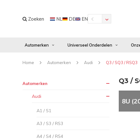
Zoeken
NL
DE
EN
€
Automerken
Universeel Onderdelen
Onze
Home
Automerken
Audi
Q3 / SQ3 / RSQ3
Q3 / 
Automerken
Audi
8U (2
A1 / S1
A3 / S3 / RS3
A4 / S4 / RS4