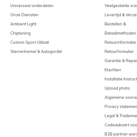
Universeel onderdelen
Veelgestelde vra
Onze Diensten
Levertijd & Verz
Ambient Light
Bestellen &
Chiptuning
Betaalmethoden
Custom Sport Uitlaat
Retourinformatie
Sterrenhemel & Autogordel
Retourformulier
Garantie & Repar
Klachten
Installatie Instruc
Upload photo
Algemene voorw
Privacy statemen
Legal & Tradema
Cadeaukaart vo
B2B partner wor