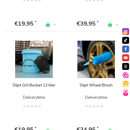
€19,95
€39,95
*
*
+
+
Stipt Grit Bucket 12 liter
Stipt Wheel Brush
Deliverytime
Deliverytime
€19,95
€34,95
*
*