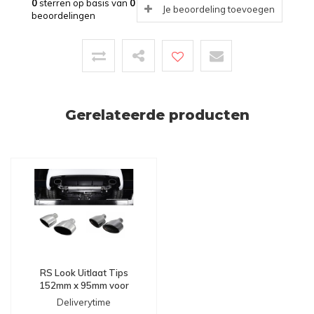
0
sterren op basis van
0
Je beoordeling toevoegen
beoordelingen
Gerelateerde producten
RS Look Uitlaat Tips
152mm x 95mm voor
Audi
Deliverytime