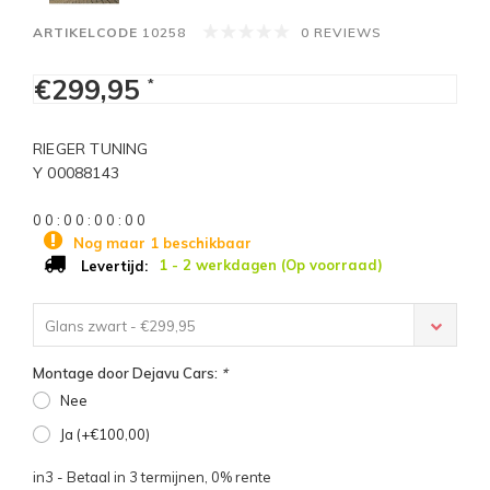
ARTIKELCODE
10258
0 REVIEWS
€299,95
*
RIEGER TUNING
Y 00088143
0
0
:
0
0
:
0
0
:
0
0
Nog maar 1 beschikbaar
1 - 2 werkdagen (Op voorraad)
Levertijd:
Glans zwart - €299,95
Montage door Dejavu Cars:
*
Nee
Ja (+€100,00)
in3 - Betaal in 3 termijnen, 0% rente