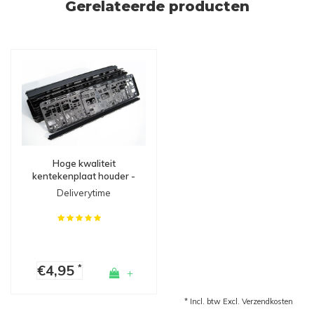
Gerelateerde producten
Hoge kwaliteit
kentekenplaat houder -
Made in Germany
Deliverytime
€4,95
*
+
* Incl. btw Excl.
Verzendkosten