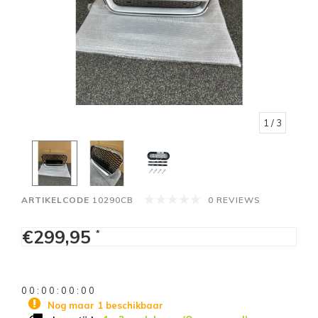
1
/ 3
ARTIKELCODE
10290CB
0 REVIEWS
€299,95
*
0
0
:
0
0
:
0
0
:
0
0
Nog maar 1 beschikbaar