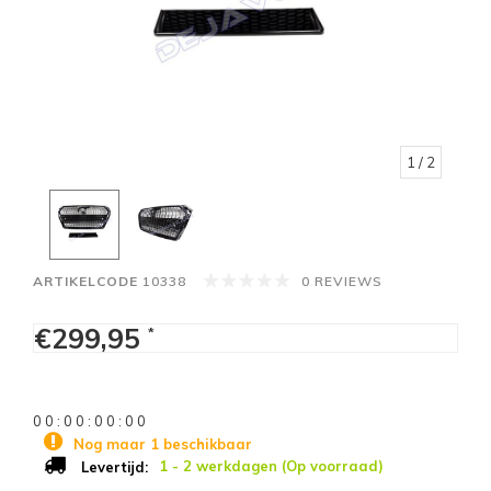
1
/ 2
ARTIKELCODE
10338
0 REVIEWS
€299,95
*
0
0
:
0
0
:
0
0
:
0
0
Nog maar 1 beschikbaar
1 - 2 werkdagen (Op voorraad)
Levertijd: