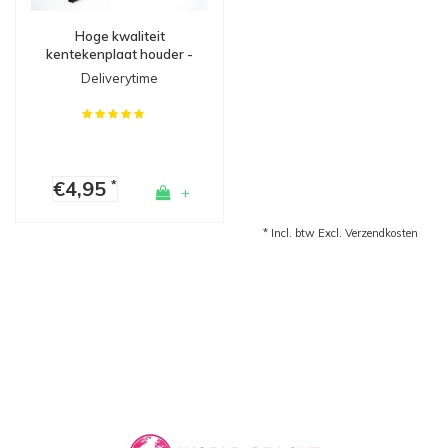
Hoge kwaliteit
kentekenplaat houder -
Made in Germany
Deliverytime
€4,95
*
+
* Incl. btw Excl.
Verzendkosten