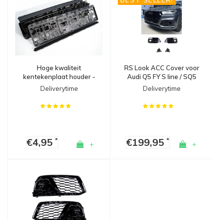
Hoge kwaliteit
RS Look ACC Cover voor
kentekenplaat houder -
Audi Q5 FY S line / SQ5
Made in Germany
Deliverytime
Deliverytime
€4,95
€199,95
*
*
+
+