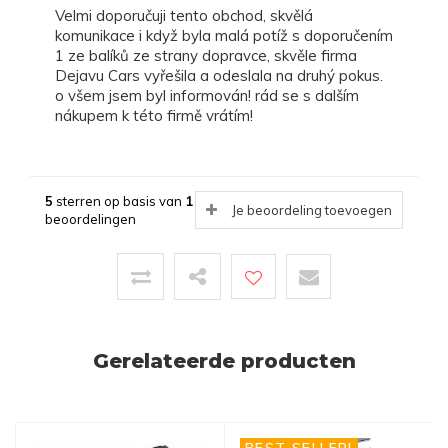
velmi doporučuji tento obchod, skvělá
komunikace i když byla malá potíž s doporučením
1 ze balíků ze strany dopravce, skvěle firma
Dejavu Cars vyřešila a odeslala na druhý pokus.
o všem jsem byl informován! rád se s dalším
nákupem k této firmě vrátím!
5
sterren op basis van
1
Je beoordeling toevoegen
beoordelingen
Gerelateerde producten
BEST SELLER!