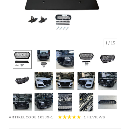
1
/ 15
ARTIKELCODE
10339-1
1 REVIEWS