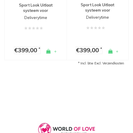
Sport Look Uitlaat
Sport Look Uitlaat
systeem voor
systeem voor
Volkswagen Golf 7 (1.2
Volkswagen Golf 7 (1.4
Deliverytime
Deliverytime
TSI / 1.6 TDI)
TSI)
€399,00
€399,00
*
*
+
+
* Incl. btw Excl.
Verzendkosten