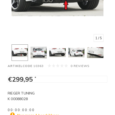
1
/ 5
ARTIKELCODE
10363
0 REVIEWS
€299,95
*
RIEGER TUNING
K 00088028
0
0
:
0
0
:
0
0
:
0
0