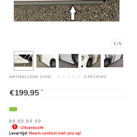
1
/ 5
ARTIKELCODE
10381
0 REVIEWS
€199,95
*
0
0
:
0
0
:
0
0
:
0
0
Uitverkocht
Levertijd:
Neem contact met ons op!