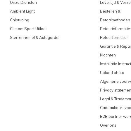
Onze Diensten
Levertijd & Verz
Ambient Light
Bestellen &
Chiptuning
Betaalmethoden
Custom Sport Uitlaat
Retourinformatie
Sterrenhemel & Autogordel
Retourformulier
Garantie & Repar
Klachten
Installatie Instruc
Upload photo
Algemene voorw
Privacy statemen
Legal & Tradema
Cadeaukaart vo
B2B partner wor
Over ons