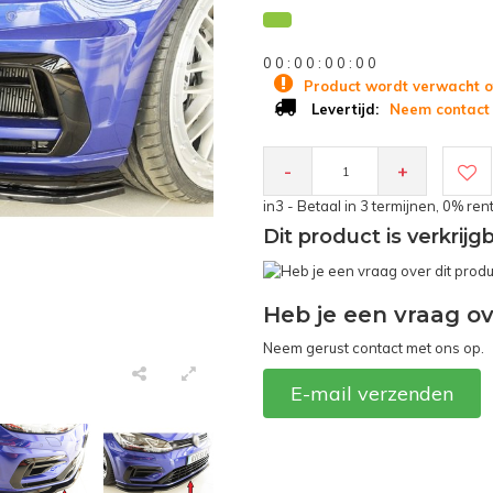
0
0
:
0
0
:
0
0
:
0
0
Product wordt verwacht o
Neem contact 
Levertijd:
-
+
in3 - Betaal in 3 termijnen, 0% ren
Dit product is verkrij
Heb je een vraag ov
Neem gerust contact met ons op.
E-mail verzenden