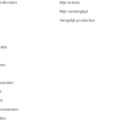
endkosten
Mijn tickets
Mijn verlanglijst
Vergelijk producten
atie
ties
aarden
t
rk
orwaarden
den