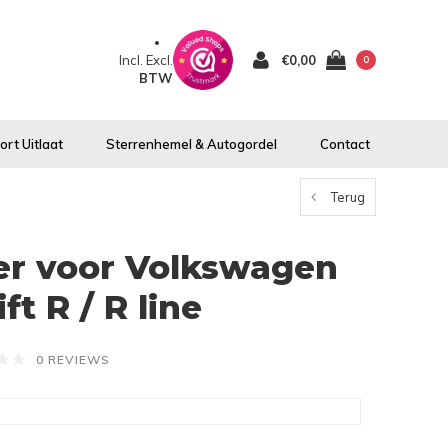
Incl.
Excl.
€0,00
0
BTW
rt Uitlaat
Sterrenhemel & Autogordel
Contact
Terug
ter voor Volkswagen
ft R / R line
0 REVIEWS