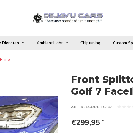
 Diensten
Ambient Light
Chiptuning
Custom Spo
R line
Front Split
Golf 7 Faceli
ARTIKELCODE
10382
€299,95
*