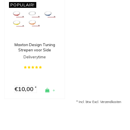
POPULAIR!
Maxton Design Tuning
Strepen voor Side
Skirts, Diffusers &
Deliverytime
Splitters
€10,00
*
+
* Incl. btw Excl.
Verzendkosten