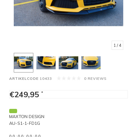
1
/ 4
ARTIKELCODE
10433
0 REVIEWS
€249,95
*
MAXTON DESIGN
AU-S1-1-FD1G
0
0
:
0
0
:
0
0
:
0
0