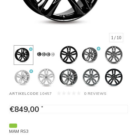
1
/ 10
ARTIKELCODE
10457
0 REVIEWS
€849,00
*
MAM RS3