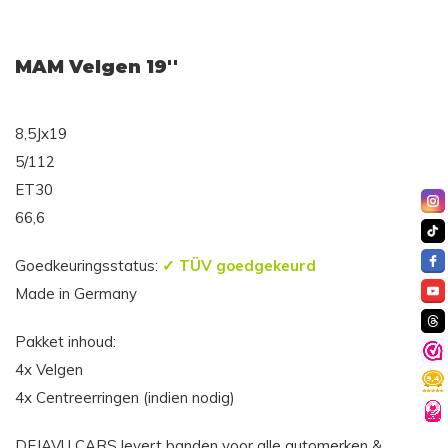
MAM Velgen 19''
8,5Jx19
5/112
ET30
66,6
Goedkeuringsstatus:
✓ TÜV goedgekeurd
Made in Germany
Pakket inhoud:
4x Velgen
4x Centreerringen (indien nodig)
DEJAVU CARS levert banden voor alle automerken &