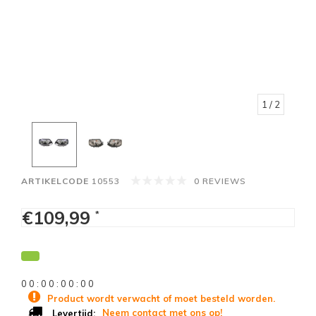
1
/ 2
ARTIKELCODE
10553
0 REVIEWS
€109,99
*
0
0
:
0
0
:
0
0
:
0
0
Product wordt verwacht of moet besteld worden.
Neem contact met ons op!
Levertijd: