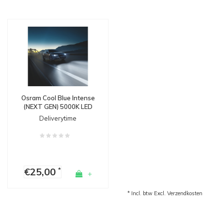
Osram Cool Blue Intense
(NEXT GEN) 5000K LED
lookalike lampen
Deliverytime
€25,00
*
+
* Incl. btw Excl.
Verzendkosten