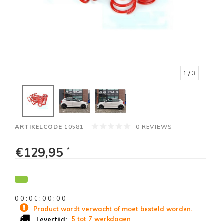
1
/ 3
ARTIKELCODE
10581
0 REVIEWS
€129,95
*
0
0
:
0
0
:
0
0
:
0
0
Product wordt verwacht of moet besteld worden.
5 tot 7 werkdagen
Levertijd: