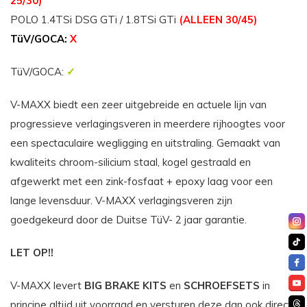
25/30)
POLO 1.4TSi DSG GTi / 1.8TSi GTi
(ALLEEN 30/45)
TüV/GOCA:
X
TüV/GOCA:
✓
V-MAXX biedt een zeer uitgebreide en actuele lijn van
progressieve verlagingsveren in meerdere rijhoogtes voor
een spectaculaire wegligging en uitstraling. Gemaakt van
kwaliteits chroom-silicium staal, kogel gestraald en
afgewerkt met een zink-fosfaat + epoxy laag voor een
lange levensduur. V-MAXX verlagingsveren zijn
goedgekeurd door de Duitse TüV- 2 jaar garantie.
LET OP!!
V-MAXX levert
BIG BRAKE KITS
en
SCHROEFSETS
in
principe altijd uit voorraad en versturen deze dan ook direct