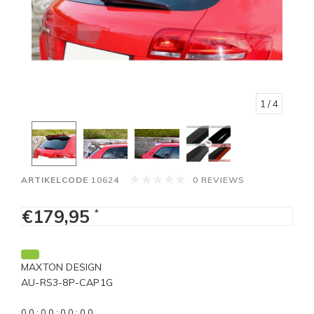
1
/ 4
ARTIKELCODE
10624
0 REVIEWS
€179,95
*
MAXTON DESIGN
AU-RS3-8P-CAP1G
0
0
:
0
0
:
0
0
:
0
0