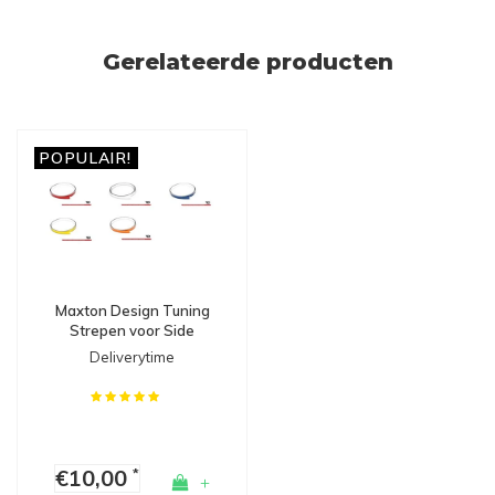
Gerelateerde producten
POPULAIR!
Maxton Design Tuning
Strepen voor Side
Skirts, Diffusers &
Deliverytime
Splitters
€10,00
*
+