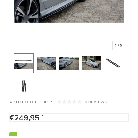
1
/ 6
ARTIKELCODE
10652
0 REVIEWS
€249,95
*