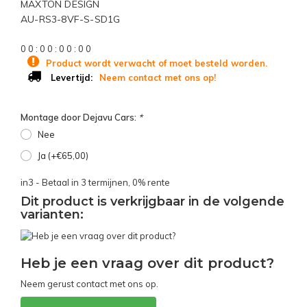
MAXTON DESIGN
AU-RS3-8VF-S-SD1G
0
0
:
0
0
:
0
0
:
0
0
Product wordt verwacht of moet besteld worden.
Neem contact met ons op!
Levertijd:
Montage door Dejavu Cars:
*
Nee
Ja (+€65,00)
in3 - Betaal in 3 termijnen, 0% rente
Dit product is verkrijgbaar in de volgende
varianten:
Heb je een vraag over dit product?
Neem gerust contact met ons op.