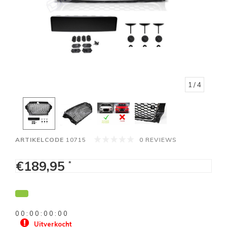
1
/ 4
ARTIKELCODE
10715
0 REVIEWS
€189,95
*
0
0
:
0
0
:
0
0
:
0
0
Uitverkocht