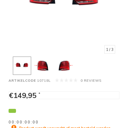
1
/ 3
ARTIKELCODE
10718L
0 REVIEWS
€149,95
*
0
0
:
0
0
:
0
0
:
0
0
Product wordt verwacht of moet besteld worden.