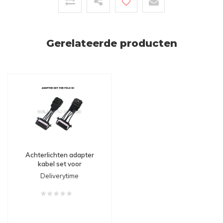
Gerelateerde producten
Achterlichten adapter
kabel set voor
Volkswagen Polo 6R / 6C
Deliverytime