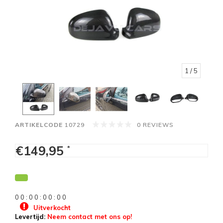
1
/ 5
ARTIKELCODE
10729
0 REVIEWS
€149,95
*
0
0
:
0
0
:
0
0
:
0
0
Uitverkocht
Levertijd:
Neem contact met ons op!