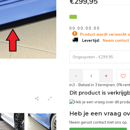
€299,95
0
0
:
0
0
:
0
0
:
0
0
Product wordt verwacht o
Neem contact 
Levertijd:
Ongespoten - €299,95
-
+
in3 - Betaal in 3 termijnen, 0% ren
Dit product is verkrij
Heb je een vraag ov
Neem gerust contact met ons op.