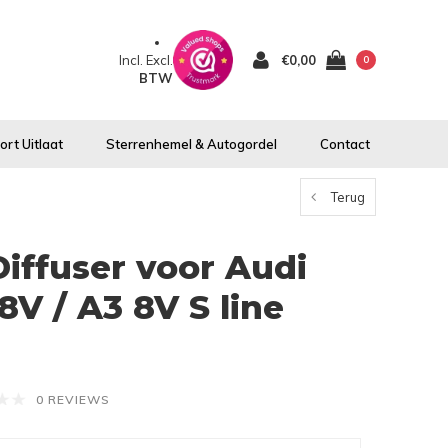
Incl.
Excl.
€0,00
0
BTW
rt Uitlaat
Sterrenhemel & Autogordel
Contact
Terug
Diffuser voor Audi
8V / A3 8V S line
0 REVIEWS