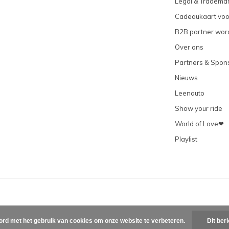
Legal & Tradema
Cadeaukaart vo
B2B partner wor
Over ons
Partners & Spon
Nieuws
Leenauto
Show your ride
World of Love❤
Playlist
ord met het gebruik van cookies om onze website te verbeteren.
Dit ber