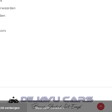
rk
orwaarden
den
sors
icht verbergen
Meer over cookies »