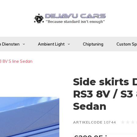
 Diensten
Ambient Light
Chiptuning
Custom Spo
A3 8V S line Sedan
Side skirts 
RS3 8V / S3 
Sedan
ARTIKELCODE
10744
*