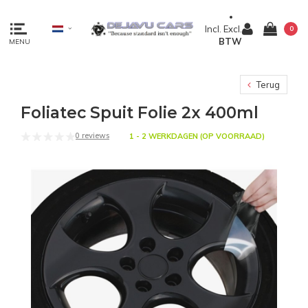
Incl.
Excl.
0
BTW
MENU
Terug
Foliatec Spuit Folie 2x 400ml
0 reviews
1 - 2 WERKDAGEN (OP VOORRAAD)