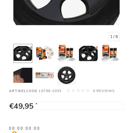
1
/ 8
ARTIKELCODE
10798-2035
0 REVIEWS
€49,95
*
0
0
:
0
0
:
0
0
:
0
0