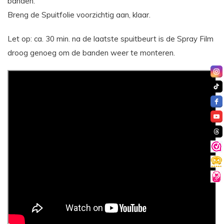
banden.
Breng de Spuitfolie voorzichtig aan, klaar.
Let op: ca. 30 min. na de laatste spuitbeurt is de Spray Film
droog genoeg om de banden weer te monteren.