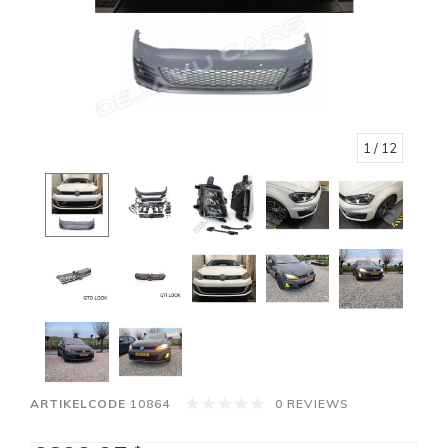
1
/ 12
ARTIKELCODE
10864
0 REVIEWS