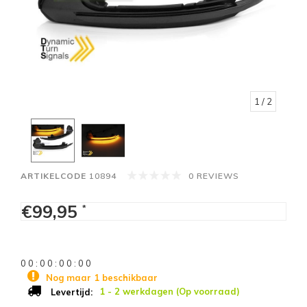
1
/ 2
ARTIKELCODE
10894
0 REVIEWS
€99,95
*
0
0
:
0
0
:
0
0
:
0
0
Nog maar 1 beschikbaar
1 - 2 werkdagen (Op voorraad)
Levertijd: