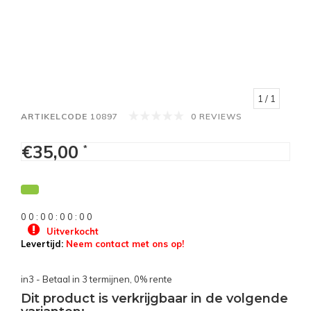
1
/ 1
ARTIKELCODE
10897
0 REVIEWS
€35,00
*
0
0
:
0
0
:
0
0
:
0
0
Uitverkocht
Levertijd:
Neem contact met ons op!
in3 - Betaal in 3 termijnen, 0% rente
Dit product is verkrijgbaar in de volgende