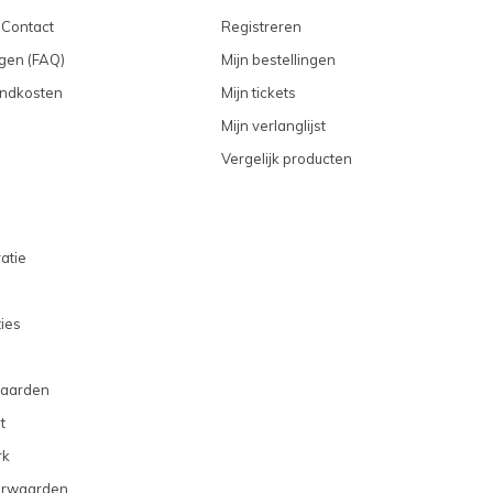
 Contact
Registreren
gen (FAQ)
Mijn bestellingen
endkosten
Mijn tickets
Mijn verlanglijst
Vergelijk producten
atie
ties
aarden
t
rk
orwaarden