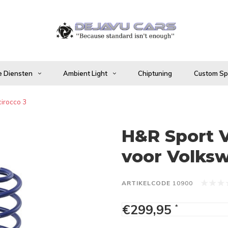
 Diensten
Ambient Light
Chiptuning
Custom Spo
irocco 3
H&R Sport 
voor Volksw
ARTIKELCODE
10900
€299,95
*