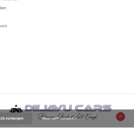
den
sors
icht verbergen
Meer over cookies »