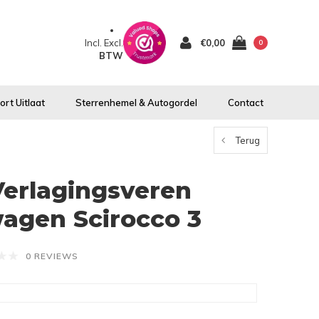
Incl.
Excl.
€0,00
0
BTW
rt Uitlaat
Sterrenhemel & Autogordel
Contact
Terug
Verlagingsveren
agen Scirocco 3
0 REVIEWS