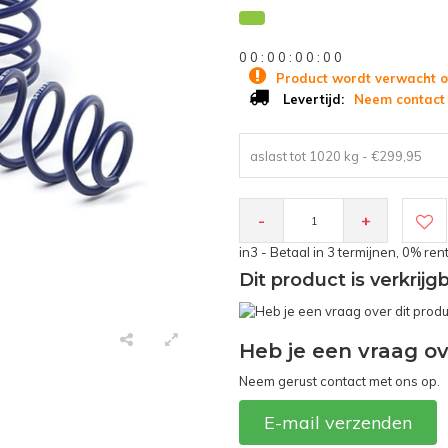
0
0
:
0
0
:
0
0
:
0
0
Product wordt verwacht o
Neem contact 
Levertijd:
aslast tot 1020 kg - €299,95
-
+
in3 - Betaal in 3 termijnen, 0% ren
Dit product is verkrij
Heb je een vraag ov
Neem gerust contact met ons op.
E-mail verzenden