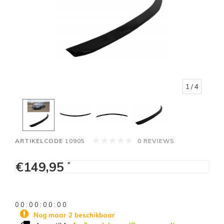
1
/ 4
ARTIKELCODE
10905
0 REVIEWS
€149,95
*
0
0
:
0
0
:
0
0
:
0
0
Nog maar 2 beschikbaar