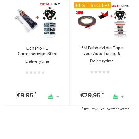
BEST SELLER!
3M Dubbelzijdig Tape
Elch Pro P1
voor Auto Tuning &
Carrosserielijm 80ml
Spoilers
Deliverytime
Deliverytime
€9,95
€29,95
*
*
+
+
* Incl. btw Excl.
Verzendkosten