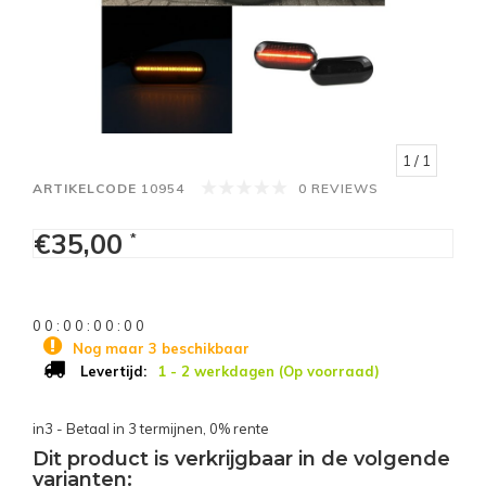
1
/ 1
ARTIKELCODE
10954
0 REVIEWS
€35,00
*
0
0
:
0
0
:
0
0
:
0
0
Nog maar 3 beschikbaar
1 - 2 werkdagen (Op voorraad)
Levertijd:
in3 - Betaal in 3 termijnen, 0% rente
Dit product is verkrijgbaar in de volgende
varianten: