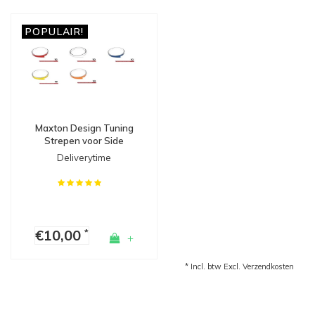
POPULAIR!
Maxton Design Tuning
Strepen voor Side
Skirts, Diffusers &
Deliverytime
Splitters
€10,00
*
+
* Incl. btw Excl.
Verzendkosten