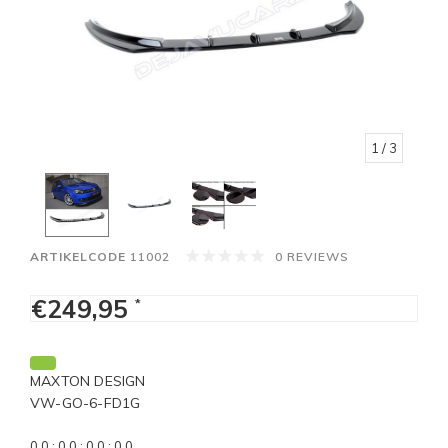
1
/ 3
ARTIKELCODE
11002
0 REVIEWS
€249,95
*
MAXTON DESIGN
VW-GO-6-FD1G
0
0
:
0
0
:
0
0
:
0
0