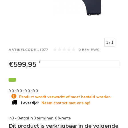
1
/ 1
ARTIKELCODE
11077
0 REVIEWS
€599,95
*
0
0
:
0
0
:
0
0
:
0
0
Product wordt verwacht of moet besteld worden.
Neem contact met ons op!
Levertijd:
in3 - Betaal in 3 termijnen, 0% rente
Dit product is verkrijgbaar in de volgende