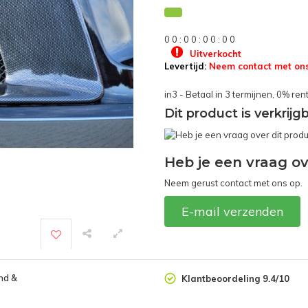
0
0
:
0
0
:
0
0
:
0
0
Uitverkocht
Levertijd:
Neem contact met ons
in3 - Betaal in 3 termijnen, 0% ren
Dit product is verkrij
Heb je een vraag ov
Neem gerust contact met ons op.
E-mail verzenden
nd &
Klantbeoordeling 9.4/10