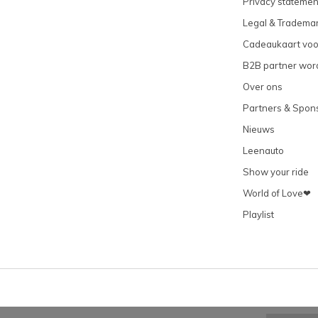
Privacy statemen
Legal & Tradema
Cadeaukaart vo
B2B partner wor
Over ons
Partners & Spon
Nieuws
Leenauto
Show your ride
World of Love❤
Playlist