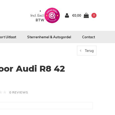
Incl.
Excl.
€0,00
0
BTW
rt Uitlaat
Sterrenhemel & Autogordel
Contact
Terug
voor Audi R8 42
0 REVIEWS