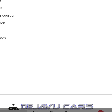
t
rk
orwaarden
den
sors