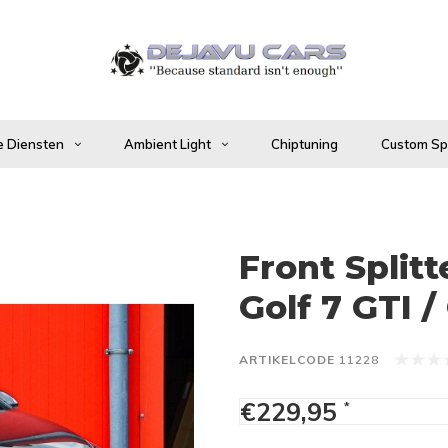
 Diensten
Ambient Light
Chiptuning
Custom Spo
Front Split
Golf 7 GTI 
ARTIKELCODE
11228
€229,95
*