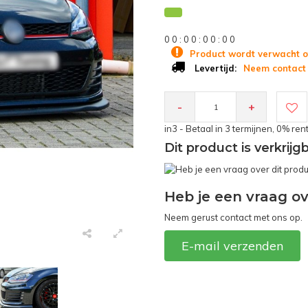
0
0
:
0
0
:
0
0
:
0
0
Product wordt verwacht o
Neem contact 
Levertijd:
-
+
in3 - Betaal in 3 termijnen, 0% ren
Dit product is verkrij
Heb je een vraag ov
Neem gerust contact met ons op.
E-mail verzenden