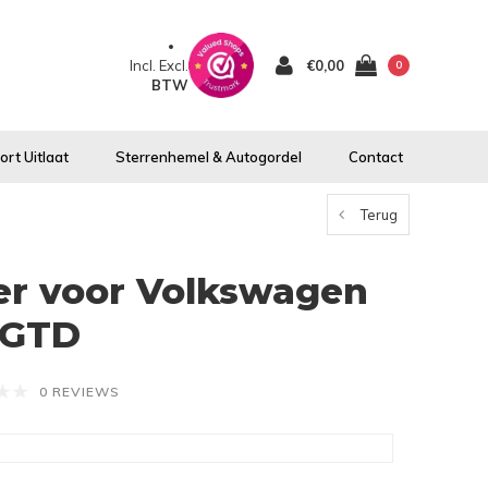
Incl.
Excl.
€0,00
0
BTW
rt Uitlaat
Sterrenhemel & Autogordel
Contact
Terug
ter voor Volkswagen
/ GTD
0 REVIEWS