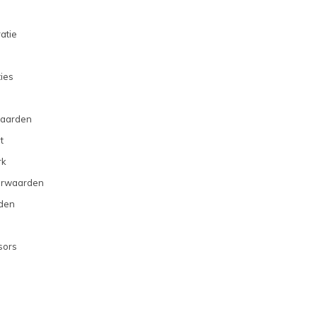
atie
ties
aarden
t
rk
orwaarden
den
sors