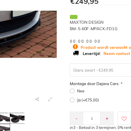
€249,95
MAXTON DESIGN
BM-5-60F-MPACK-FD1G
0
0
:
0
0
:
0
0
:
0
0
Product wordt verwacht o
Neem contact 
Levertijd:
Glans zwart - €249,95
Montage door Dejavu Cars:
*
Nee
Ja (+€75,00)
-
+
in3 - Betaal in 3 termijnen, 0% ren