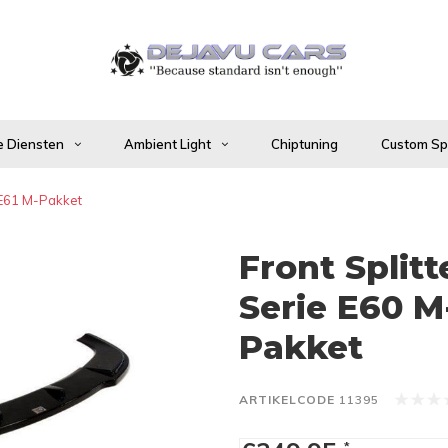
 Diensten
Ambient Light
Chiptuning
Custom Spo
 E61 M-Pakket
Front Split
Serie E60 M
Pakket
ARTIKELCODE
11395
*