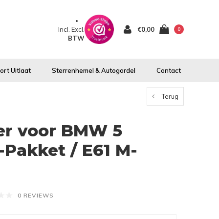
Incl.
Excl.
€0,00
0
BTW
rt Uitlaat
Sterrenhemel & Autogordel
Contact
Terug
ter voor BMW 5
-Pakket / E61 M-
0 REVIEWS