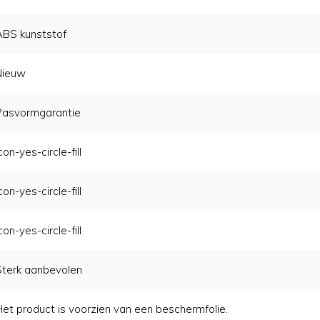
ABS kunststof
Nieuw
Pasvormgarantie
con-yes-circle-fill
con-yes-circle-fill
con-yes-circle-fill
Sterk aanbevolen
Het product is voorzien van een beschermfolie.