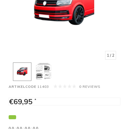
1
/ 2
ARTIKELCODE
11403
0 REVIEWS
€69,95
*
0
0
:
0
0
:
0
0
:
0
0