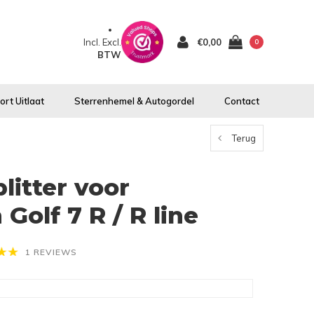
Incl.
Excl.
€0,00
0
BTW
rt Uitlaat
Sterrenhemel & Autogordel
Contact
Terug
litter voor
Golf 7 R / R line
1 REVIEWS