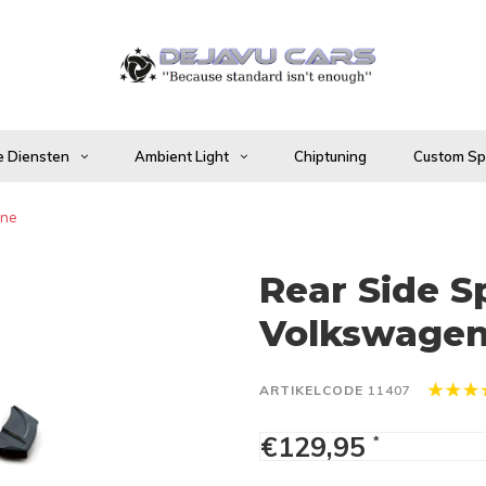
 Diensten
Ambient Light
Chiptuning
Custom Spo
ine
Rear Side Sp
Volkswagen 
ARTIKELCODE
11407
€129,95
*