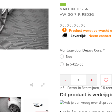
MAXTON DESIGN
VW-GO-7-R-RSD3G
0
0
:
0
0
:
0
0
:
0
0
Product wordt verwacht o
Neem contact 
Levertijd:
Montage door Dejavu Cars:
*
Nee
Ja (+€25,00)
-
+
in3 - Betaal in 3 termijnen, 0% ren
Dit product is verkrij