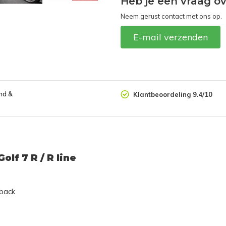
Heb je een vraag ov
Neem gerust contact met ons op.
E-mail verzenden
nd &
Klantbeoordeling 9.4/10
lf 7 R / R line
hback