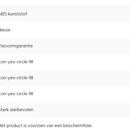
ABS kunststof
Nieuw
Pasvormgarantie
con-yes-circle-fill
con-yes-circle-fill
con-yes-circle-fill
Sterk aanbevolen
Het product is voorzien van een beschermfolie.