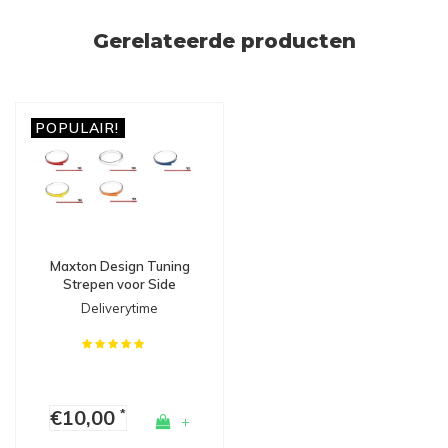
Gerelateerde producten
POPULAIR!
Maxton Design Tuning
Strepen voor Side
Skirts, Diffusers &
Deliverytime
Splitters
€10,00
*
+