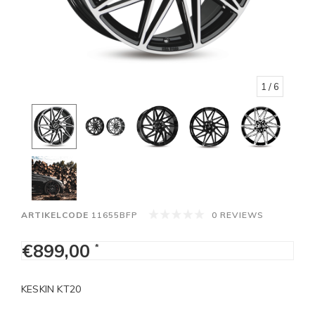
1
/ 6
ARTIKELCODE
11655BFP
0 REVIEWS
€899,00
*
KESKIN KT20