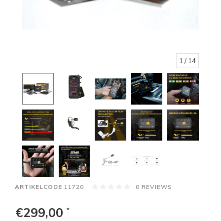
1
/ 14
ARTIKELCODE
11720
0 REVIEWS
€299,00
*