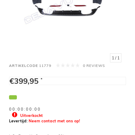
1
/ 1
ARTIKELCODE
11779
0 REVIEWS
€399,95
*
0
0
:
0
0
:
0
0
:
0
0
Uitverkocht
Levertijd:
Neem contact met ons op!