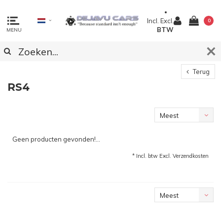
Incl.
Excl.
0
BTW
MENU
Terug
RS4
Meest
bekeken
Geen producten gevonden!...
* Incl. btw Excl.
Verzendkosten
Meest
bekeken