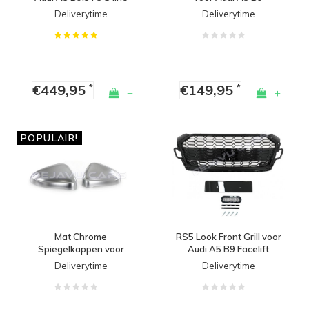
Facelift
Sportback
Deliverytime
Deliverytime
€449,95
€149,95
*
*
+
+
POPULAIR!
Mat Chrome
RS5 Look Front Grill voor
Spiegelkappen voor
Audi A5 B9 Facelift
Audi A4 B9 8W, S4, S
Deliverytime
Deliverytime
line & A5 B9 F5, S5, S
line