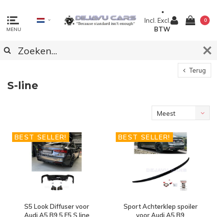
Incl.
Excl.
0
BTW
MENU
Terug
S-line
Meest
bekeken
BEST SELLER!
BEST SELLER!
S5 Look Diffuser voor
Sport Achterklep spoiler
Audi A5 B9.5 F5 S line
voor Audi A5 B9