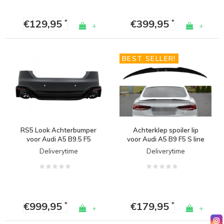
€129,95
€399,95
*
*
+
+
BEST SELLER!
RS5 Look Achterbumper
Achterklep spoiler lip
voor Audi A5 B9.5 F5
voor Audi A5 B9 F5 S line
Facelift
Sportback
Deliverytime
Deliverytime
€999,95
€179,95
*
*
+
+