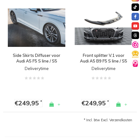
Side Skirts Diffuser voor
Front splitter V.1 voor
Audi A5 F5 S line / S5
Audi A5 B9 F5 S line / S5
Sportback Facelift
B9 Facelift
Deliverytime
Deliverytime
€249,95
€249,95
*
*
+
+
* Incl. btw Excl.
Verzendkosten