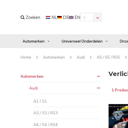
Zoeken
NL
DE
EN
€
Automerken
Universeel Onderdelen
Onze
Home
Automerken
Audi
A5 / S5 / RS5
Verlic
Automerken
Audi
1 Produc
A1 / S1
A3 / S3 / RS3
A4 / S4 / RS4