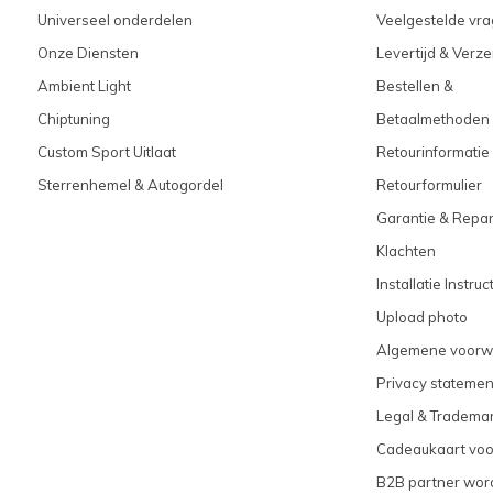
Universeel onderdelen
Veelgestelde vra
Onze Diensten
Levertijd & Verz
Ambient Light
Bestellen &
Chiptuning
Betaalmethoden
Custom Sport Uitlaat
Retourinformatie
Sterrenhemel & Autogordel
Retourformulier
Garantie & Repar
Klachten
Installatie Instruc
Upload photo
Algemene voorw
Privacy statemen
Legal & Tradema
Cadeaukaart vo
B2B partner wor