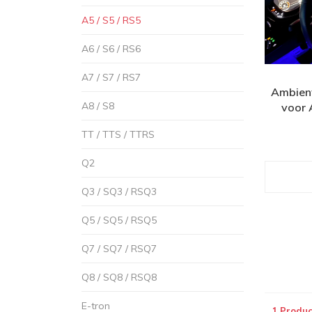
A5 / S5 / RS5
A6 / S6 / RS6
A7 / S7 / RS7
Ambient 
A8 / S8
voor 
TT / TTS / TTRS
Q2
Q3 / SQ3 / RSQ3
Q5 / SQ5 / RSQ5
Q7 / SQ7 / RSQ7
Q8 / SQ8 / RSQ8
E-tron
1 Produc