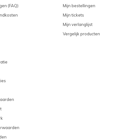
gen (FAQ)
Mijn bestellingen
endkosten
Mijn tickets
Mijn verlanglijst
Vergelijk producten
atie
ties
aarden
t
rk
orwaarden
den