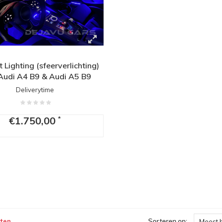
Lighting (sfeerverlichting)
Audi A4 B9 & Audi A5 B9
Deliverytime
€1.750,00
*
ten
Sorteren op:
Meest 