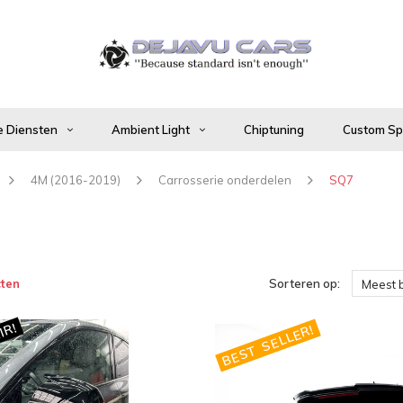
 Diensten
Ambient Light
Chiptuning
Custom Spo
4M (2016-2019)
Carrosserie onderdelen
SQ7
ten
Sorteren op:
Meest 
IR!
BEST SELLER!