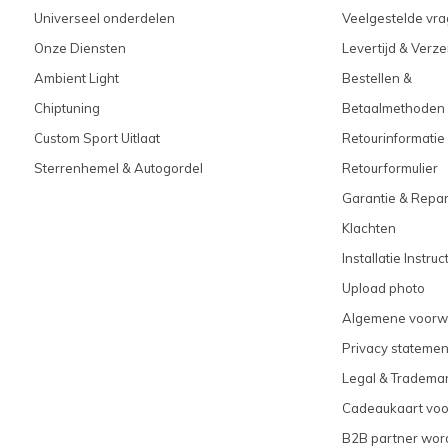
Universeel onderdelen
Veelgestelde vra
Onze Diensten
Levertijd & Verz
Ambient Light
Bestellen &
Chiptuning
Betaalmethoden
Custom Sport Uitlaat
Retourinformatie
Sterrenhemel & Autogordel
Retourformulier
Garantie & Repar
Klachten
Installatie Instruc
Upload photo
Algemene voorw
Privacy statemen
Legal & Tradema
Cadeaukaart vo
B2B partner wor