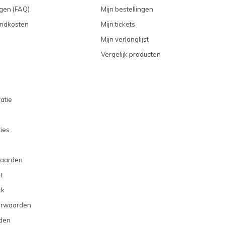
gen (FAQ)
Mijn bestellingen
endkosten
Mijn tickets
Mijn verlanglijst
Vergelijk producten
atie
ties
aarden
t
rk
orwaarden
den