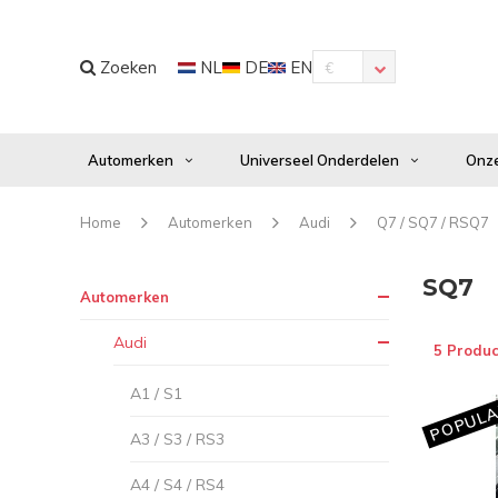
Zoeken
NL
DE
EN
€
Automerken
Universeel Onderdelen
Onze
Home
Automerken
Audi
Q7 / SQ7 / RSQ7
SQ7
Automerken
Audi
5 Produc
A1 / S1
POPULA
A3 / S3 / RS3
A4 / S4 / RS4