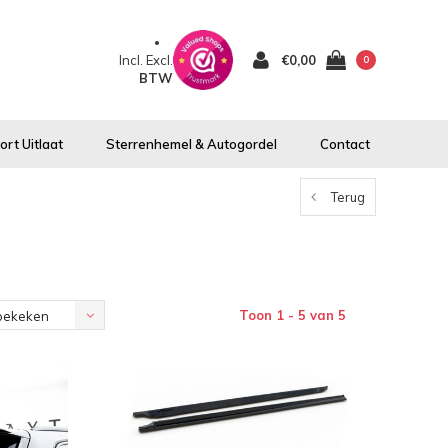
Incl.
Excl.
€0,00
0
BTW
rt Uitlaat
Sterrenhemel & Autogordel
Contact
Terug
Toon 1 - 5 van 5
bekeken