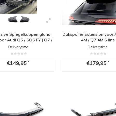
sive Spiegelkappen glans
Dakspoiler Extension voor
oor Audi Q5 / SQ5 FY | Q7 /
4M / Q7 4M S line
SQ7 4M
Deliverytime
Deliverytime
€149,95
€179,95
*
*