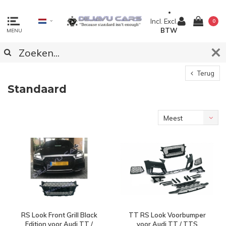
Incl.
Excl.
0
BTW
MENU
Terug
Standaard
Meest
bekeken
RS Look Front Grill Black
TT RS Look Voorbumper
Edition voor Audi TT /
voor Audi TT / TTS