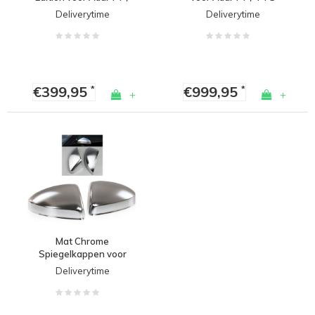
TTS / TTRS
(2014-2019)
Deliverytime
Deliverytime
€399,95
€999,95
*
*
+
+
Mat Chrome
Spiegelkappen voor
Audi TT 8S
Deliverytime