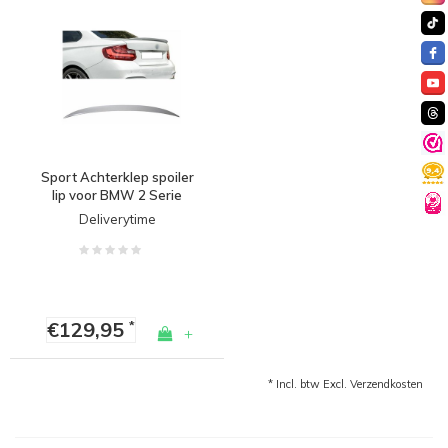
Sport Achterklep spoiler
lip voor BMW 2 Serie
F22 Coupe / M Pakket
Deliverytime
€129,95
*
+
* Incl. btw Excl.
Verzendkosten