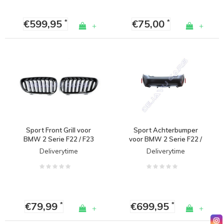
€599,95
€75,00
*
*
+
+
Sport Front Grill voor
Sport Achterbumper
BMW 2 Serie F22 / F23
voor BMW 2 Serie F22 /
F23 / M Pakket
Deliverytime
Deliverytime
€79,99
€699,95
*
*
+
+