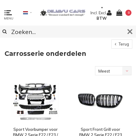
Incl.
Excl.
0
BTW
MENU
Terug
Carrosserie onderdelen
Meest
bekeken
Sport Voorbumper voor
Sport Front Grill voor
BMW 2 Serie F22 / F23 /
BMW 2 Serie F22 / F23