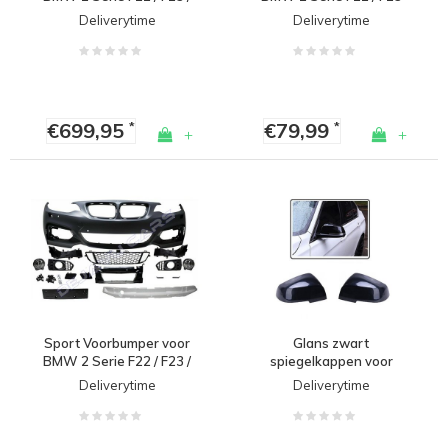
M Pakket
Deliverytime
Deliverytime
€699,95
€79,99
*
*
+
+
Sport Voorbumper voor
Glans zwart
BMW 2 Serie F22 / F23 /
spiegelkappen voor
M Pakket
BMW F20 F21 F22 F23
Deliverytime
Deliverytime
F87 F30 F31 F32 F33 F36
E84