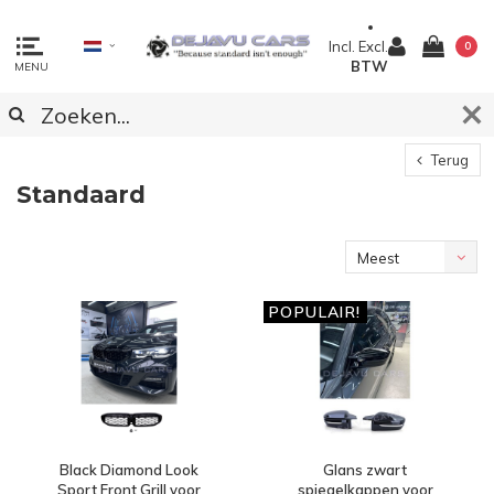
Incl.
Excl.
0
BTW
MENU
Terug
Standaard
Meest
bekeken
POPULAIR!
Black Diamond Look
Glans zwart
Sport Front Grill voor
spiegelkappen voor