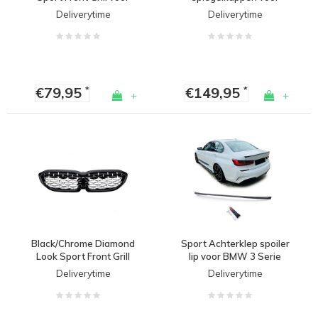
BMW 3 Serie G20 / G21
BMW 3 Serie G20 G21 /
Deliverytime
Deliverytime
5 Serie G30 G31
€79,95
€149,95
*
*
+
+
Black/Chrome Diamond
Sport Achterklep spoiler
Look Sport Front Grill
lip voor BMW 3 Serie
voor BMW 3 Serie G20 /
G20 / M Performance
Deliverytime
Deliverytime
G21