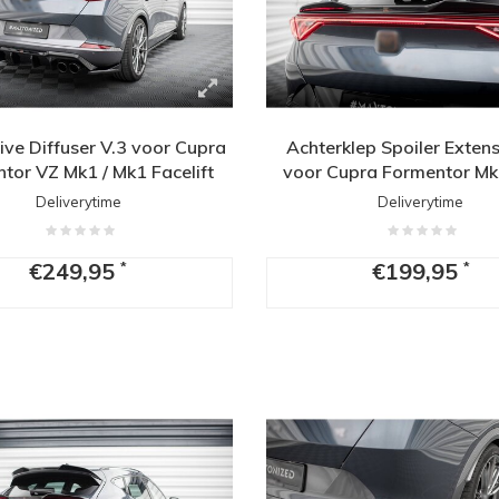
ve Diffuser V.3 voor Cupra
Achterklep Spoiler Exten
tor VZ Mk1 / Mk1 Facelift
voor Cupra Formentor Mk
Facelift
Deliverytime
Deliverytime
€249,95
€199,95
*
*