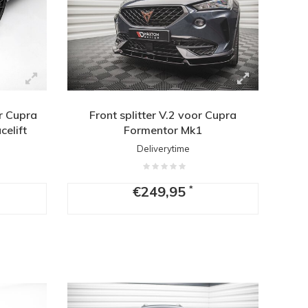
or Cupra
Front splitter V.2 voor Cupra
elift
Formentor Mk1
Deliverytime
€249,95
*