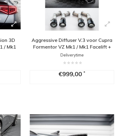
sion 3D
Aggressive Diffuser V.3 voor Cupra
1 / Mk1
Formentor VZ Mk1 / Mk1 Facelift +
Uitlaat tips
Deliverytime
€999,00
*