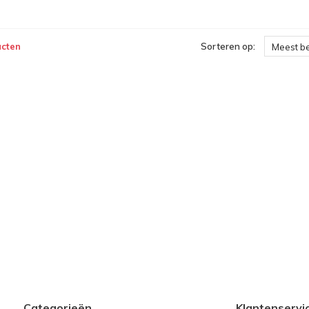
ucten
Sorteren op:
Meest b
Categorieën
Klantenservi