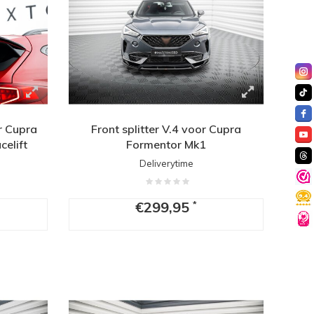
r Cupra
Front splitter V.4 voor Cupra
elift
Formentor Mk1
Deliverytime
€299,95
*