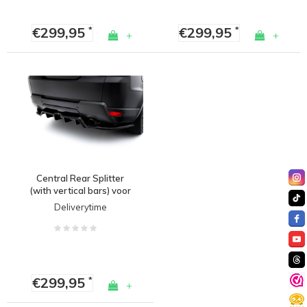
€299,95
€299,95
*
*
+
+
Central Rear Splitter
(with vertical bars) voor
Land Rover Range Rover
Deliverytime
Sport L494
€299,95
*
+