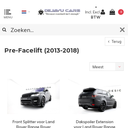
Incl.
Excl.
0
BTW
MENU
Terug
Pre-Facelift (2013-2018)
Meest
bekeken
Front Splitter voor Land
Dakspoiler Extension
Rover Range Rover
voor Land Rover Range