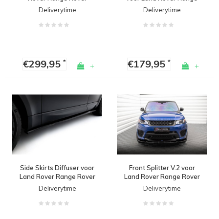
Sport Mk2 L494
Rover Sport L494
Deliverytime
Deliverytime
€299,95
€179,95
*
*
+
+
Side Skirts Diffuser voor
Front Splitter V.2 voor
Land Rover Range Rover
Land Rover Range Rover
Sport L494
Sport SVR L494
Deliverytime
Deliverytime