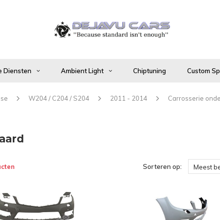
 Diensten
Ambient Light
Chiptuning
Custom Spo
sse
W204 / C204 / S204
2011 - 2014
Carrosserie ond
aard
ucten
Sorteren op:
Meest b