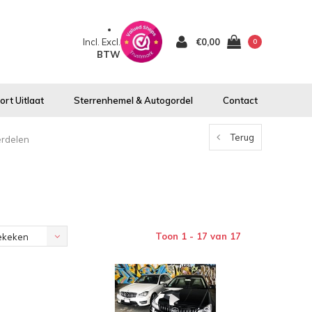
Incl.
Excl.
€0,00
0
BTW
rt Uitlaat
Sterrenhemel & Autogordel
Contact
Terug
erdelen
Toon 1 - 17 van 17
ekeken