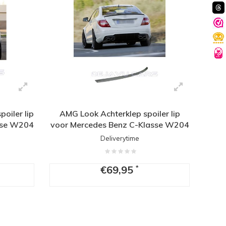
oiler lip
AMG Look Achterklep spoiler lip
sse W204
voor Mercedes Benz C-Klasse W204
Coupe
Deliverytime
€69,95
*