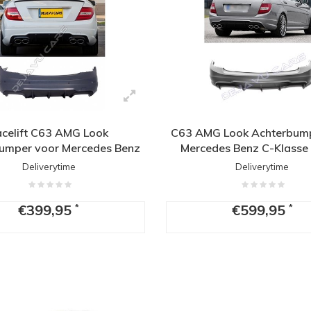
acelift C63 AMG Look
C63 AMG Look Achterbump
umper voor Mercedes Benz
Mercedes Benz C-Klass
C-Klasse W204
Estate
Deliverytime
Deliverytime
€399,95
€599,95
*
*