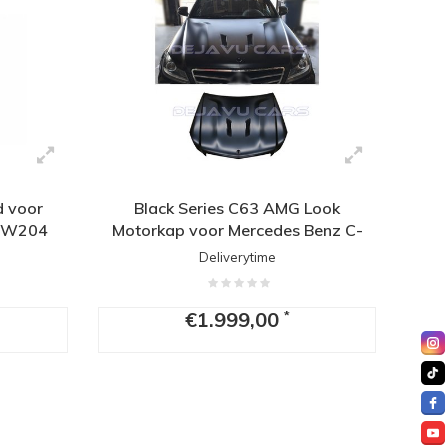
 voor
Black Series C63 AMG Look
e W204
Motorkap voor Mercedes Benz C-
Klasse W204
Deliverytime
€1.999,00
*