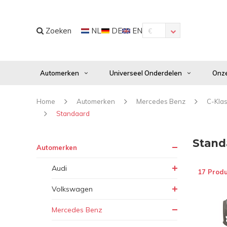
Zoeken
NL
DE
EN
€
Automerken
Universeel Onderdelen
Onze
Home
Automerken
Mercedes Benz
C-Kla
Standaard
Stand
Automerken
Audi
17 Prod
Volkswagen
Mercedes Benz