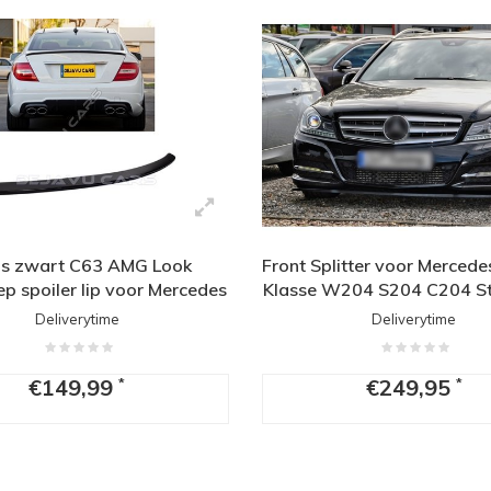
ns zwart C63 AMG Look
Front Splitter voor Mercede
ep spoiler lip voor Mercedes
Klasse W204 S204 C204 S
enz C-Klasse W204
Deliverytime
Deliverytime
€149,99
€249,95
*
*