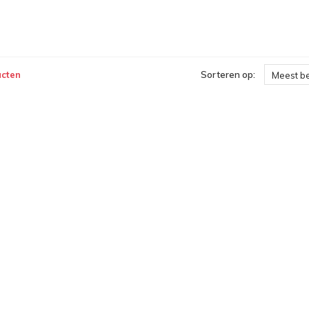
ucten
Sorteren op:
Meest b