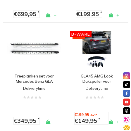
€699,95
€199,95
*
*
+
+
B-WARE
-25%
Treeplanken set voor
GLA45 AMG Look
Mercedes Benz GLA
Dakspoiler voor
Klasse H247
Mercedes Benz GLA
Deliverytime
Deliverytime
Klasse H247 - (B-WARE)
€199,95
AVP
€349,95
€149,95
*
*
+
+