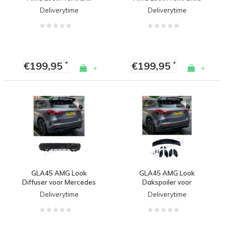
voor Mercedes Benz
voor Mercedes Benz
Deliverytime
Deliverytime
GLA Klasse H247 AMG
GLA Klasse AMG Line
Line
Facelift
€199,95
€199,95
*
*
+
+
GLA45 AMG Look
GLA45 AMG Look
Diffuser voor Mercedes
Dakspoiler voor
Benz GLA SUV H247
Mercedes Benz GLA
Deliverytime
Deliverytime
AMG Line / GLA35 AMG
Klasse H247