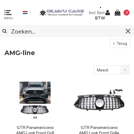
Incl.
Excl.
0
BTW
MENU
Terug
AMG-line
Meest
bekeken
GTR Panamericana
GTR Panamericana
AMG Look Front Grill
AMG Look Front Grille