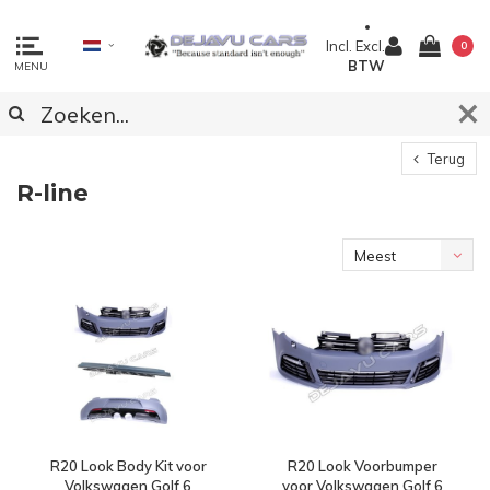
Incl.
Excl.
0
BTW
MENU
Terug
R-line
Meest
bekeken
R20 Look Body Kit voor
R20 Look Voorbumper
Volkswagen Golf 6
voor Volkswagen Golf 6