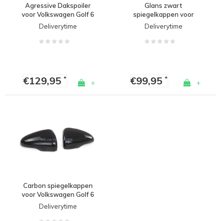
Agressive Dakspoiler
Glans zwart
voor Volkswagen Golf 6
spiegelkappen voor
GTI / GTD / R20 / R line
Volkswagen Golf 6
Deliverytime
Deliverytime
€129,95
€99,95
*
*
+
+
Carbon spiegelkappen
voor Volkswagen Golf 6
Deliverytime