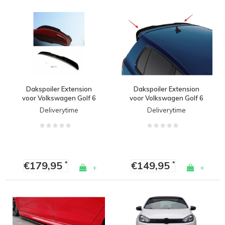
Dakspoiler Extension
Dakspoiler Extension
voor Volkswagen Golf 6
voor Volkswagen Golf 6
GTI / GTD / R20 / R line
GTI / GTD / R line / R20
Deliverytime
Deliverytime
€179,95
€149,95
*
*
+
+