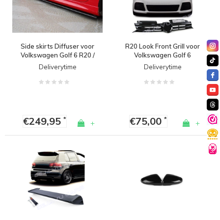
Side skirts Diffuser voor
R20 Look Front Grill voor
Volkswagen Golf 6 R20 /
Volkswagen Golf 6
35TH EDITION35
Deliverytime
Deliverytime
€249,95
€75,00
*
*
+
+