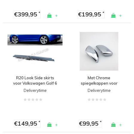
€399,95
€199,95
*
*
+
+
R20 Look Side skirts
Mat Chrome
voor Volkswagen Golf 6
spiegelkappen voor
Volkswagen Golf 6
Deliverytime
Deliverytime
€149,95
€99,95
*
*
+
+